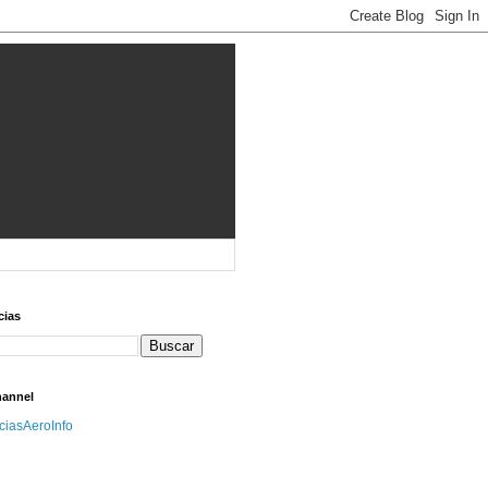
cias
hannel
iciasAeroInfo