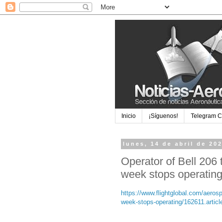
Inicio
¡Síguenos!
Telegram 
lunes, 14 de abril de 20
Operator of Bell 206 
week stops operatin
https://www.flightglobal.com/aerosp
week-stops-operating/162611.articl