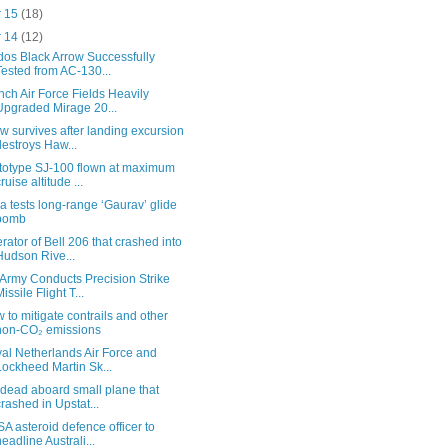
r 15
(18)
r 14
(12)
dos Black Arrow Successfully
Tested from AC-130...
nch Air Force Fields Heavily
Upgraded Mirage 20...
w survives after landing excursion
destroys Haw...
totype SJ-100 flown at maximum
cruise altitude ...
ia tests long-range ‘Gaurav’ glide
bomb
rator of Bell 206 that crashed into
Hudson Rive...
Army Conducts Precision Strike
Missile Flight T...
 to mitigate contrails and other
non-CO₂ emissions
al Netherlands Air Force and
Lockheed Martin Sk...
 dead aboard small plane that
crashed in Upstat...
A asteroid defence officer to
headline Australi...