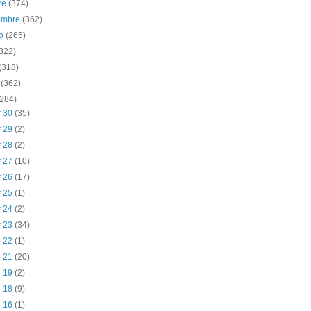
re
(374)
iembre
(362)
to
(265)
(322)
(318)
o
(362)
(284)
r 30
(35)
r 29
(2)
r 28
(2)
r 27
(10)
r 26
(17)
r 25
(1)
r 24
(2)
r 23
(34)
r 22
(1)
r 21
(20)
r 19
(2)
r 18
(9)
r 16
(1)