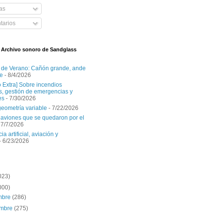
as
arios
l Archivo sonoro de Sandglass
 de Verano: Cañón grande, ande
e
- 8/4/2026
o Extra] Sobre incendios
es, gestión de emergencias y
es
- 7/30/2026
geometría variable
- 7/22/2026
aviones que se quedaron por el
 7/7/2026
ia artificial, aviación y
- 6/23/2026
023)
000)
embre
(286)
embre
(275)