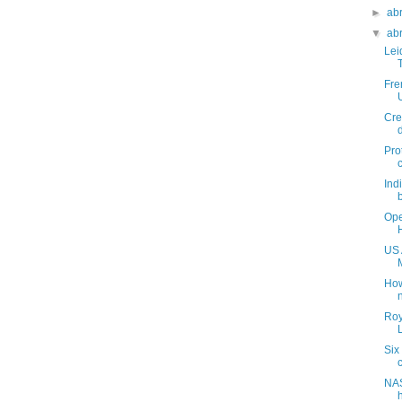
►
ab
▼
ab
Lei
Fre
Cre
Pro
Ind
Ope
US 
How
Roy
Six
NAS