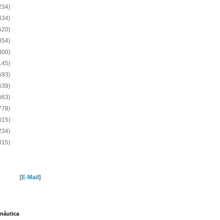
234)
434)
520)
454)
800)
145)
593)
639)
663)
778)
015)
234)
015)
[
E-Mail
]
náutica