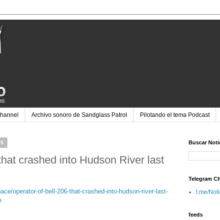
Channel
Archivo sonoro de Sandglass Patrol
Pilotando el tema Podcast
25
Buscar Noti
that crashed into Hudson River last
g
Telegram C
ace/operator-of-bell-206-that-crashed-into-hudson-river-last-
t.me/Not
e
feeds