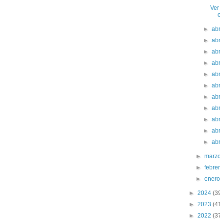
Ver
►
ab
►
ab
►
ab
►
ab
►
ab
►
ab
►
ab
►
ab
►
ab
►
ab
►
ab
►
marz
►
febre
►
ener
►
2024
(3
►
2023
(4
►
2022
(3