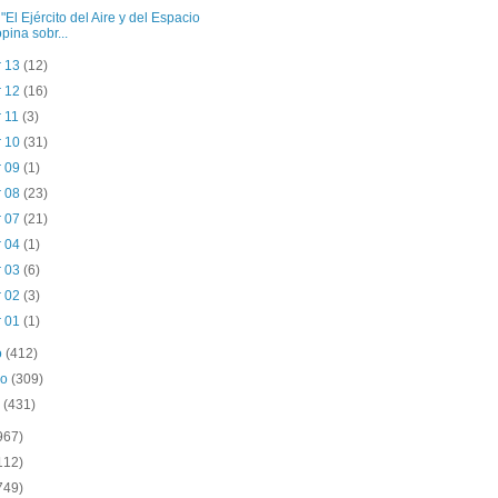
 "El Ejército del Aire y del Espacio
opina sobr...
r 13
(12)
r 12
(16)
r 11
(3)
r 10
(31)
r 09
(1)
r 08
(23)
r 07
(21)
r 04
(1)
r 03
(6)
r 02
(3)
r 01
(1)
o
(412)
ro
(309)
o
(431)
967)
112)
749)