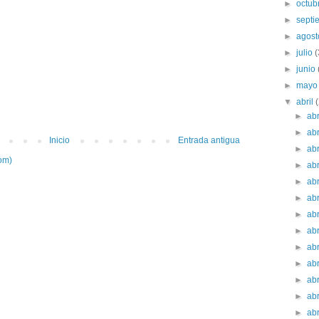
►
octub
►
sept
►
agos
►
julio
►
junio
►
may
▼
abril
►
ab
►
ab
Inicio
Entrada antigua
►
ab
om)
►
ab
►
ab
►
ab
►
ab
►
ab
►
ab
►
ab
►
ab
►
ab
►
ab