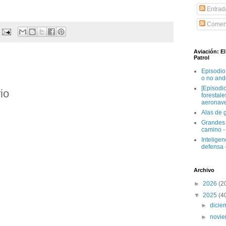
Entrad
Coment
Aviación: E
Patrol
Episodio
o no and
[Episodi
io
forestal
aeronav
Alas de 
Grandes 
camino
-
Inteligenc
defensa
Archivo
►
2026
(2
▼
2025
(4
►
dici
►
novi