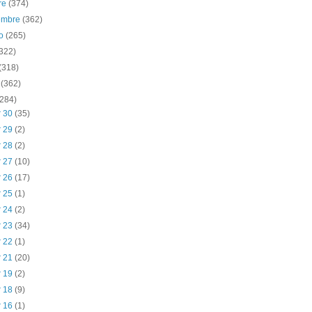
re
(374)
iembre
(362)
to
(265)
(322)
(318)
o
(362)
(284)
r 30
(35)
r 29
(2)
r 28
(2)
r 27
(10)
r 26
(17)
r 25
(1)
r 24
(2)
r 23
(34)
r 22
(1)
r 21
(20)
r 19
(2)
r 18
(9)
r 16
(1)