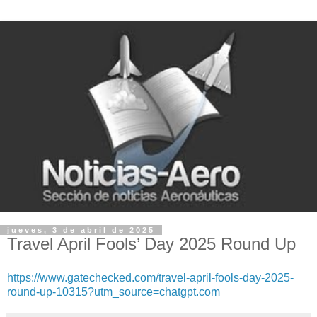
jueves, 3 de abril de 2025
Travel April Fools’ Day 2025 Round Up
https://www.gatechecked.com/travel-april-fools-day-2025-
round-up-10315?utm_source=chatgpt.com