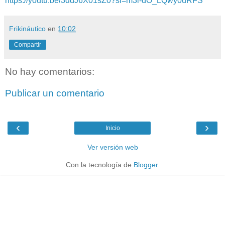
https://youtu.be/3ddJ6X01sZ0?si=m3i-dO_LQwy0uRFS
Frikináutico
en
10:02
Compartir
No hay comentarios:
Publicar un comentario
‹
›
Inicio
Ver versión web
Con la tecnología de
Blogger
.