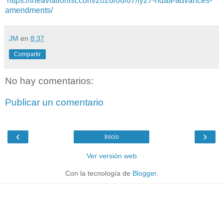
https://theaviationist.com/2026/06/07/fy27-ndaa-advances-
amendments/
JM
en
8:37
Compartir
No hay comentarios:
Publicar un comentario
‹
›
Inicio
Ver versión web
Con la tecnología de
Blogger
.