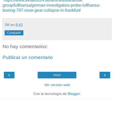
https://www.aviation24.be/airlines/lufthansa-
group/lufthansa/german-investigators-probe-lufthansa-
boeing-787-nose-gear-collapse-in-frankfurt/
JM
en
8:43
Compartir
No hay comentarios:
Publicar un comentario
‹
›
Inicio
Ver versión web
Con la tecnología de
Blogger
.