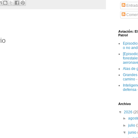
Entrad
Coment
Aviación: E
Patrol
io
Episodio
o no and
[Episodi
forestal
aeronav
Alas de 
Grandes 
camino
-
Inteligenc
defensa
Archivo
▼
2026
(2
►
agos
►
julio
▼
junio