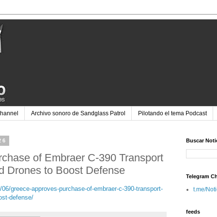
Channel
Archivo sonoro de Sandglass Patrol
Pilotando el tema Podcast
26
Buscar Noti
chase of Embraer C-390 Transport
ed Drones to Boost Defense
Telegram C
/06/greece-approves-purchase-of-embraer-c-390-transport-
t.me/Not
ost-defense/
feeds