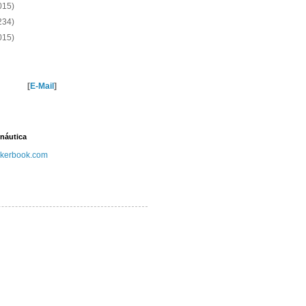
015)
234)
015)
[
E-Mail
]
náutica
kerbook.com