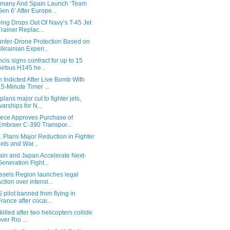
many And Spain Launch ‘Team
Gen 6’ After Europe...
ing Drops Out Of Navy’s T-45 Jet
Trainer Replac...
nter-Drone Protection Based on
Ukrainian Experi...
ncis signs contract for up to 15
Airbus H145 he...
 Indicted After Live Bomb With
15-Minute Timer ...
plans major cut to fighter jets,
warships for N...
ece Approves Purchase of
Embraer C-390 Transpor...
. Plans Major Reduction in Fighter
Jets and War...
tain and Japan Accelerate Next-
Generation Fight...
ssels Region launches legal
action over intensi...
 pilot banned from flying in
France after cocai...
 killed after two helicopters collide
over Rio ...