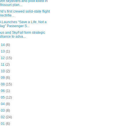
ven skydivers and pilot killed in
Missouri plan...
ld’s first crewed solid-state flight
lectrifie...
A Launches “Save a Life, Not a
Bag” Passenger S...
bus and SkyFall form strategic
alliance to adva...
n 14
(6)
n 13
(1)
n 12
(15)
n 11
(2)
n 10
(2)
n 09
(6)
n 08
(15)
n 06
(1)
n 05
(12)
n 04
(8)
n 03
(8)
n 02
(24)
n 01
(6)