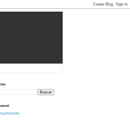
cias
hannel
iciasAeroInfo