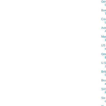
Ger
Boe
Cou
Avi
Man
US 
Gre
U.S
Bri
Bru
SAS
Six