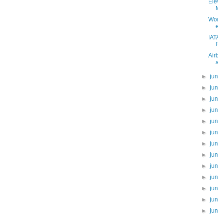
Ele
Wor
e
IAT
Air
►
ju
►
ju
►
ju
►
ju
►
ju
►
ju
►
ju
►
ju
►
ju
►
ju
►
ju
►
ju
►
ju