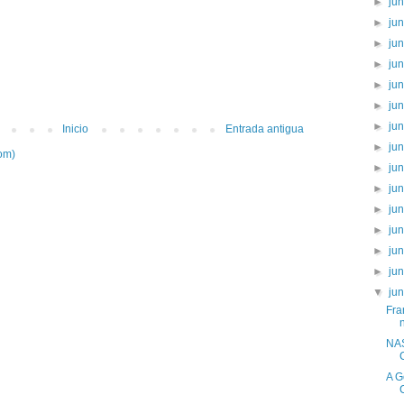
►
ju
►
ju
►
ju
►
ju
►
ju
►
ju
►
ju
Inicio
Entrada antigua
►
ju
om)
►
ju
►
ju
►
ju
►
ju
►
ju
►
ju
▼
ju
Fra
NAS
A G