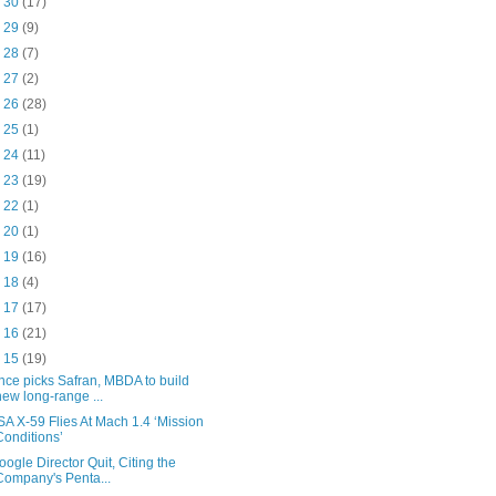
n 30
(17)
n 29
(9)
n 28
(7)
n 27
(2)
n 26
(28)
n 25
(1)
n 24
(11)
n 23
(19)
n 22
(1)
n 20
(1)
n 19
(16)
n 18
(4)
n 17
(17)
n 16
(21)
n 15
(19)
nce picks Safran, MBDA to build
new long-range ...
A X-59 Flies At Mach 1.4 ‘Mission
Conditions’
oogle Director Quit, Citing the
Company's Penta...