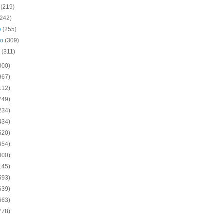
o
(219)
(242)
o
(255)
ro
(309)
o
(311)
000)
967)
112)
749)
234)
434)
520)
454)
800)
145)
593)
639)
663)
778)