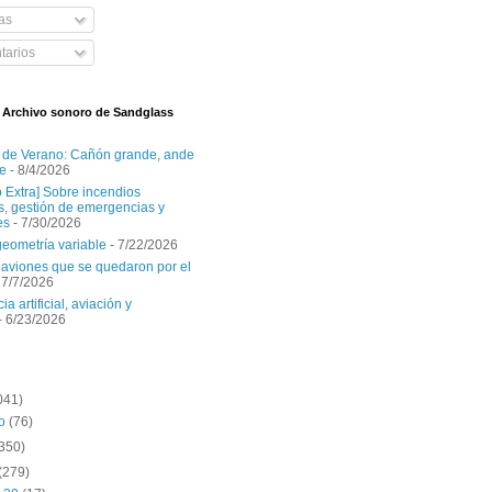
as
arios
l Archivo sonoro de Sandglass
 de Verano: Cañón grande, ande
e
- 8/4/2026
o Extra] Sobre incendios
es, gestión de emergencias y
es
- 7/30/2026
geometría variable
- 7/22/2026
aviones que se quedaron por el
 7/7/2026
ia artificial, aviación y
- 6/23/2026
041)
to
(76)
(350)
(279)