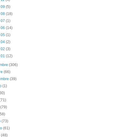
c 09
(5)
c 08
(18)
c 07
(1)
c 06
(14)
c 05
(1)
c 04
(2)
c 02
(3)
c 01
(12)
embre
(306)
re
(66)
iembre
(39)
to
(1)
30)
(71)
o
(79)
(58)
o
(73)
ro
(61)
o
(48)