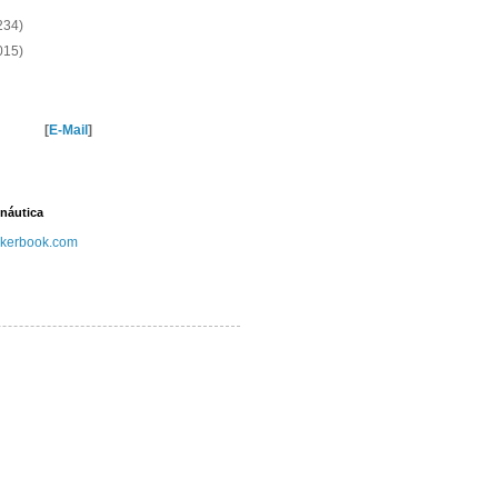
234)
015)
[
E-Mail
]
náutica
kerbook.com