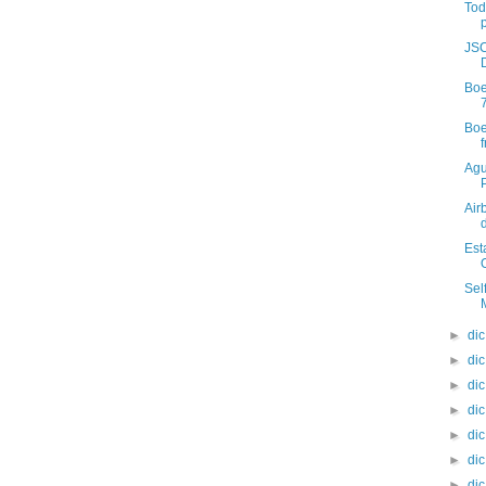
Tod
JSC
Boe
Boe
f
Agu
Air
Est
Sel
►
di
►
di
►
di
►
di
►
di
►
di
►
di