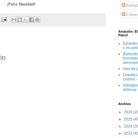
¡Feliz Navidad!
Entrad
Coment
Aviación: E
Patrol
Episodio
o no and
[Episodi
io
forestal
aeronav
Alas de 
Grandes 
camino
-
Inteligenc
defensa
Archivo
►
2026
(2
►
2025
(4
►
2024
(3
►
2023
(4