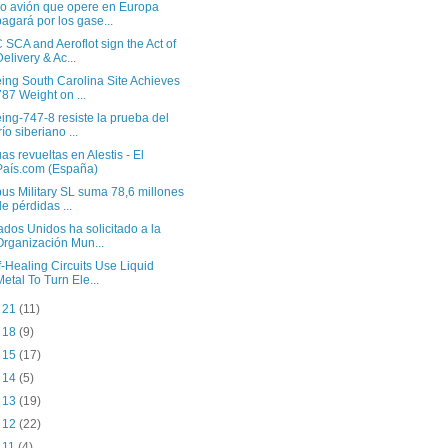
o avión que opere en Europa
pagará por los gase...
 SCA and Aeroflot sign the Act of
Delivery & Ac...
ing South Carolina Site Achieves
787 Weight on ...
ing-747-8 resiste la prueba del
río siberiano ...
as revueltas en Alestis - El
País.com (España)
bus Military SL suma 78,6 millones
de pérdidas ...
ados Unidos ha solicitado a la
Organización Mun...
f-Healing Circuits Use Liquid
Metal To Turn Ele...
c 21
(11)
c 18
(9)
c 15
(17)
c 14
(5)
c 13
(19)
c 12
(22)
c 11
(4)