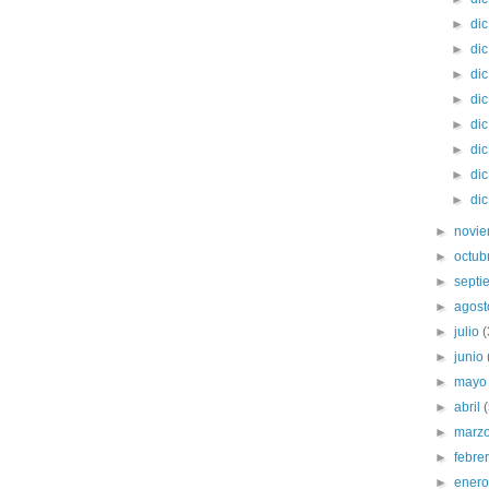
►
di
►
di
►
di
►
di
►
di
►
di
►
di
►
di
►
novi
►
octub
►
sept
►
agos
►
julio
(
►
junio
►
may
►
abril
►
marz
►
febre
►
ener