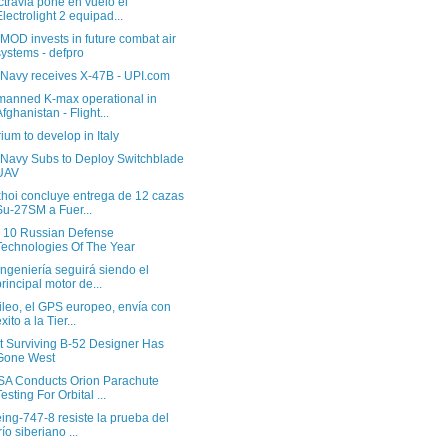
ctravia pone en vuelo el
Electrolight 2 equipad...
MOD invests in future combat air
systems - defpro
Navy receives X-47B - UPI.com
anned K-max operational in
Afghanistan - Flight...
rium to develop in Italy
Navy Subs to Deploy Switchblade
UAV
hoi concluye entrega de 12 cazas
Su-27SM a Fuer...
 10 Russian Defense
Technologies Of The Year
ingeniería seguirá siendo el
principal motor de...
ileo, el GPS europeo, envía con
xito a la Tier...
t Surviving B-52 Designer Has
Gone West
A Conducts Orion Parachute
Testing For Orbital ...
ing-747-8 resiste la prueba del
río siberiano ...