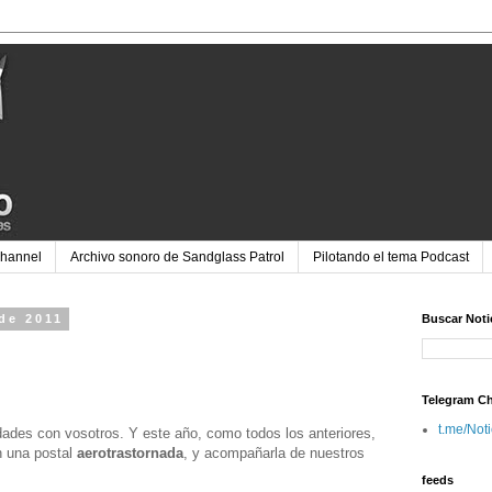
Channel
Archivo sonoro de Sandglass Patrol
Pilotando el tema Podcast
 de 2011
Buscar Noti
Telegram C
t.me/Not
des con vosotros. Y este año, como todos los anteriores,
on una postal
aerotrastornada
, y acompañarla de nuestros
feeds