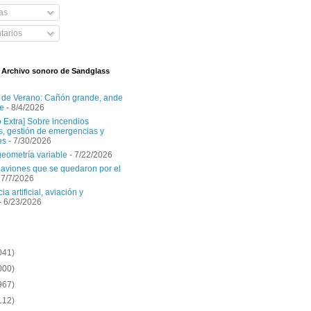
as
arios
l Archivo sonoro de Sandglass
 de Verano: Cañón grande, ande
e
- 8/4/2026
o Extra] Sobre incendios
es, gestión de emergencias y
es
- 7/30/2026
geometría variable
- 7/22/2026
aviones que se quedaron por el
 7/7/2026
ia artificial, aviación y
- 6/23/2026
041)
000)
967)
112)