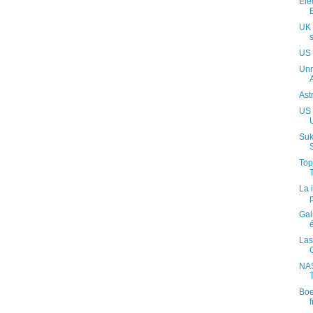
Ele
UK 
US 
Unm
Ast
US 
Suk
Top
La 
Gal
é
Las
NAS
Boe
f