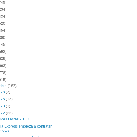
749)
234)
434)
520)
454)
800)
145)
593)
639)
663)
778)
015)
embre
(183)
c 28
(3)
c 26
(13)
c 23
(1)
c 22
(23)
lices fiestas 2011!
ria Express empieza a contratar
pilotos