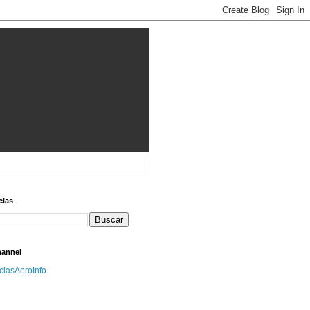
cias
hannel
iciasAeroInfo