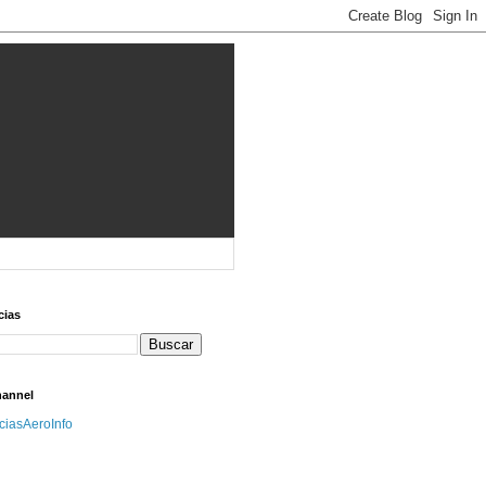
cias
hannel
iciasAeroInfo