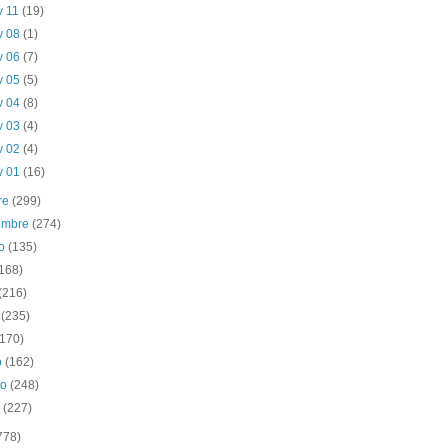
v 11
(19)
v 08
(1)
v 06
(7)
v 05
(5)
v 04
(8)
v 03
(4)
v 02
(4)
v 01
(16)
re
(299)
iembre
(274)
to
(135)
(168)
(216)
o
(235)
(170)
o
(162)
ro
(248)
o
(227)
778)