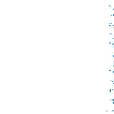
Air
La 
JAL
PIC
a
Vic
El 
A
Emb
El 
EAD
ITP
Ind
►
no