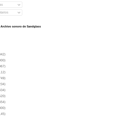
as
arios
l Archivo sonoro de Sandglass
042)
000)
967)
112)
749)
234)
434)
520)
454)
800)
145)