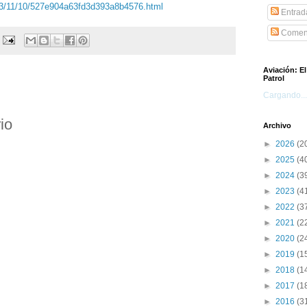
13/11/10/527e904a63fd3d393a8b4576.html
Entrad
Coment
Aviación: E
Patrol
Cargando...
io
Archivo
►
2026
(2
►
2025
(4
►
2024
(3
►
2023
(4
►
2022
(3
►
2021
(2
►
2020
(2
►
2019
(1
►
2018
(1
►
2017
(1
►
2016
(3