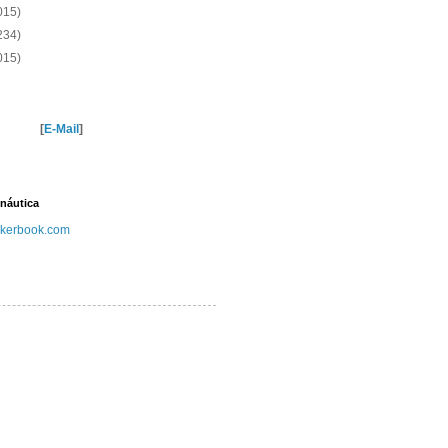
015)
234)
015)
[
E-Mail
]
náutica
kerbook.com