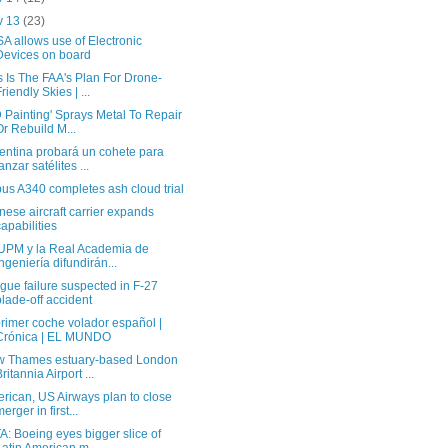
v 13
(23)
A allows use of Electronic
Devices on board
s Is The FAA's Plan For Drone-
Friendly Skies | ...
D Painting' Sprays Metal To Repair
Or Rebuild M...
entina probará un cohete para
lanzar satélites ...
bus A340 completes ash cloud trial
nese aircraft carrier expands
capabilities
UPM y la Real Academia de
Ingeniería difundirán...
igue failure suspected in F-27
blade-off accident
primer coche volador español |
Crónica | EL MUNDO
 Thames estuary-based London
Britannia Airport ...
rican, US Airways plan to close
erger in first...
A: Boeing eyes bigger slice of