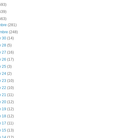
593)
639)
663)
embre
(281)
embre
(248)
v 30
(14)
v 28
(5)
v 27
(16)
v 26
(17)
v 25
(3)
v 24
(2)
v 23
(10)
v 22
(10)
v 21
(11)
v 20
(12)
v 19
(12)
v 18
(12)
v 17
(11)
v 15
(13)
v 14
(12)