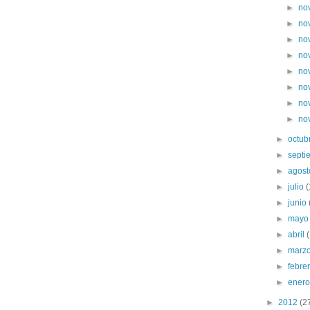
►
no
►
no
►
no
►
no
►
no
►
no
►
no
►
no
►
octub
►
sept
►
agos
►
julio
►
junio
►
may
►
abril
►
marz
►
febre
►
ener
►
2012
(2