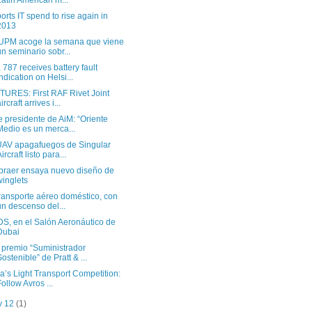
Latin American m...
ports IT spend to rise again in
2013
UPM acoge la semana que viene
un seminario sobr...
 787 receives battery fault
indication on Helsi...
TURES: First RAF Rivet Joint
ircraft arrives i...
e presidente de AiM: “Oriente
Medio es un merca...
UAV apagafuegos de Singular
ircraft listo para...
raer ensaya nuevo diseño de
winglets
transporte aéreo doméstico, con
un descenso del...
S, en el Salón Aeronáutico de
Dubai
, premio “Suministrador
Sostenible” de Pratt & ...
ia’s Light Transport Competition:
Follow Avros ...
v 12
(1)