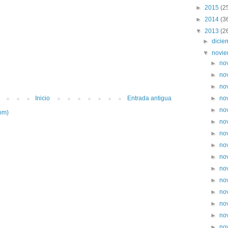
►
2015
(2
►
2014
(3
▼
2013
(2
►
dici
▼
novi
►
no
►
no
►
no
Inicio
Entrada antigua
►
no
►
no
om)
►
no
►
no
►
no
►
no
►
no
►
no
►
no
►
no
►
no
►
no