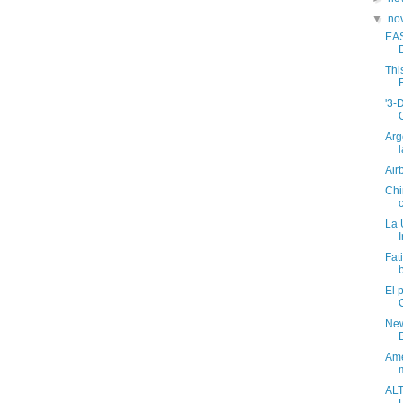
▼
no
EAS
Thi
'3-
Arg
Air
Chi
La 
Fat
El 
New
Ame
m
ALT