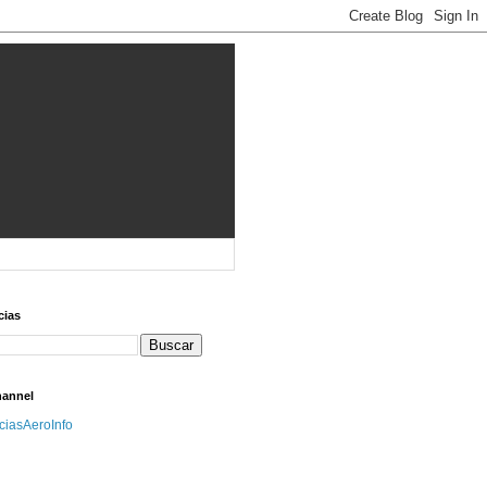
cias
hannel
iciasAeroInfo