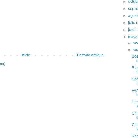
►
octub
►
sept
►
agos
►
julio
►
junio
▼
may
►
ma
▼
ma
Inicio
Entrada antigua
Boe
om)
Rus
Spa
FAA
Her
Chi
Chi
Rar