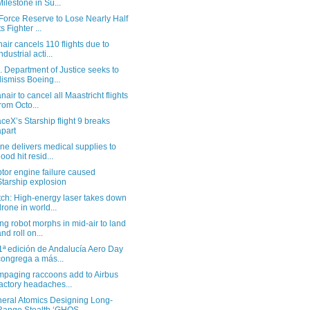
Milestone in Su...
 Force Reserve to Lose Nearly Half
ts Fighter ...
nair cancels 110 flights due to
ndustrial acti...
. Department of Justice seeks to
dismiss Boeing...
nair to cancel all Maastricht flights
from Octo...
ceX’s Starship flight 9 breaks
apart
ne delivers medical supplies to
lood hit resid...
tor engine failure caused
Starship explosion
ch: High-energy laser takes down
drone in world...
ing robot morphs in mid-air to land
and roll on...
1ª edición de Andalucía Aero Day
congrega a más...
paging raccoons add to Airbus
factory headaches...
eral Atomics Designing Long-