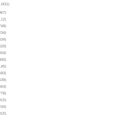
o
(431)
967)
112)
749)
234)
434)
520)
454)
800)
145)
593)
639)
663)
778)
015)
234)
015)