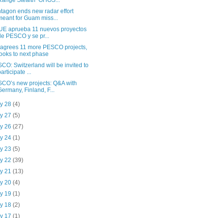
Range Stealth ‘GHOS...
tagon ends new radar effort
meant for Guam miss...
UE aprueba 11 nuevos proyectos
de PESCO y se pr...
agrees 11 more PESCO projects,
looks to next phase
CO: Switzerland will be invited to
articipate ...
CO’s new projects: Q&A with
Germany, Finland, F...
y 28
(4)
y 27
(5)
y 26
(27)
y 24
(1)
y 23
(5)
y 22
(39)
y 21
(13)
y 20
(4)
y 19
(1)
y 18
(2)
y 17
(1)