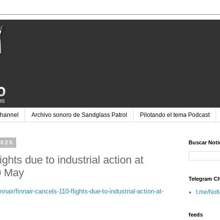
Channel
Archivo sonoro de Sandglass Patrol
Pilotando el tema Podcast
2025
Buscar Noti
ights due to industrial action at
30 May
Telegram C
nnair/finnair-cancels-110-flights-due-to-industrial-action-at-
t.me/Not
feeds