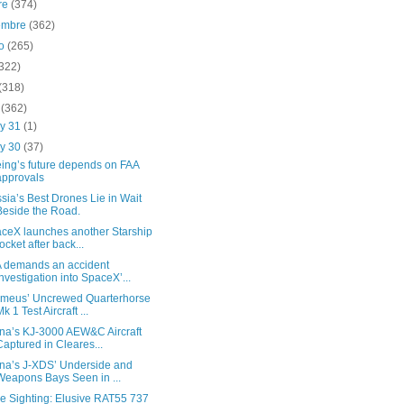
re
(374)
iembre
(362)
to
(265)
(322)
(318)
o
(362)
y 31
(1)
y 30
(37)
ing’s future depends on FAA
approvals
sia’s Best Drones Lie in Wait
Beside the Road.
ceX launches another Starship
rocket after back...
 demands an accident
investigation into SpaceX’...
meus’ Uncrewed Quarterhorse
Mk 1 Test Aircraft ...
na’s KJ-3000 AEW&C Aircraft
Captured in Cleares...
na’s J-XDS’ Underside and
Weapons Bays Seen in ...
e Sighting: Elusive RAT55 737