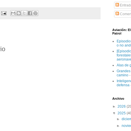
Entrad
Coment
Aviación: E
Patrol
Episodio
o no and
io
[Episodi
forestal
aeronav
Alas de 
Grandes 
camino
-
Inteligenc
defensa
Archivo
►
2026
(2
▼
2025
(4
►
dici
►
novi