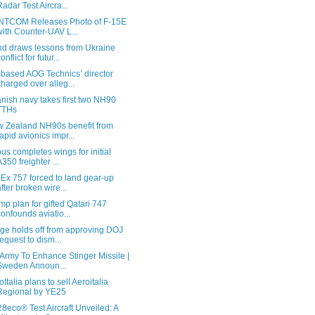
Radar Test Aircra...
TCOM Releases Photo of F-15E
with Counter-UAV L...
d draws lessons from Ukraine
onflict for futur...
based AOG Technics’ director
charged over alleg...
nish navy takes first two NH90
TTHs
 Zealand NH90s benefit from
rapid avionics impr...
bus completes wings for initial
A350 freighter ...
Ex 757 forced to land gear-up
after broken wire...
mp plan for gifted Qatari 747
confounds aviatio...
ge holds off from approving DOJ
request to dism...
Army To Enhance Stinger Missile |
Sweden Announ...
oItalia plans to sell Aeroitalia
Regional by YE25
8eco® Test Aircraft Unveiled: A