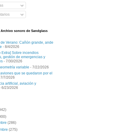
as
arios
l Archivo sonoro de Sandglass
 de Verano: Cañón grande, ande
e
- 8/4/2026
o Extra] Sobre incendios
es, gestión de emergencias y
es
- 7/30/2026
geometría variable
- 7/22/2026
aviones que se quedaron por el
 7/7/2026
ia artificial, aviación y
- 6/23/2026
042)
000)
embre
(286)
embre
(275)