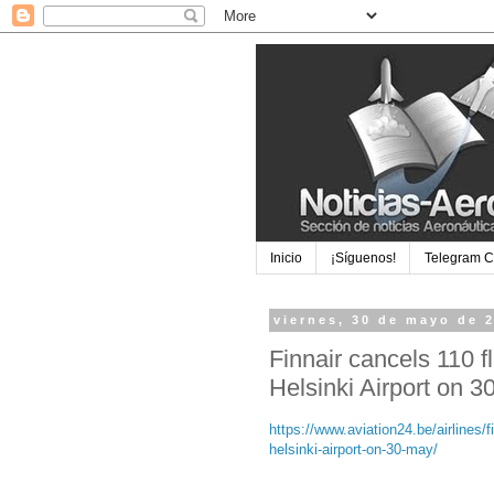
Inicio
¡Síguenos!
Telegram 
viernes, 30 de mayo de 
Finnair cancels 110 fl
Helsinki Airport on 
https://www.aviation24.be/airlines/fi
helsinki-airport-on-30-may/