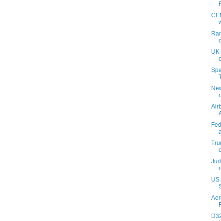
CEN
Ran
c
UK-
Spa
New
Air
Fed
Tru
Jud
US 
Aer
D32