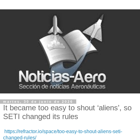
martes, 30 de junio de 2026
It became too easy to shout ‘aliens’, so
SETI changed its rules
https://refractor.io/space/too-easy-to-shout-aliens-seti-
changed-rules/