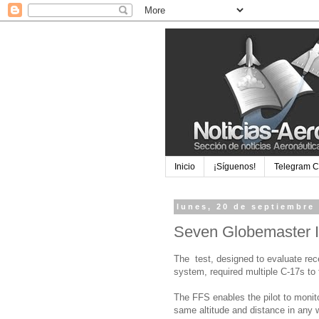
Inicio
¡Síguenos!
Telegram 
lunes, 20 de septiembre
Seven Globemaster II
The test, designed to evaluate rece
system, required multiple C-17s to 
The FFS enables the pilot to monitor
same altitude and distance in any 