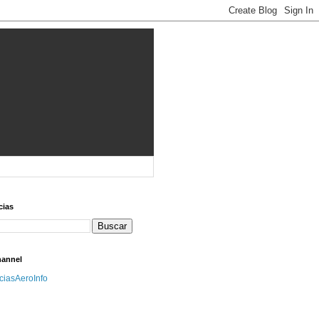
cias
hannel
iciasAeroInfo