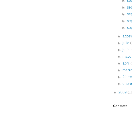
►
se
►
se
►
se
►
se
►
se
►
agos
►
julio
►
junio
►
may
►
abril
►
marz
►
febre
►
ener
►
2009
(1
Contacto