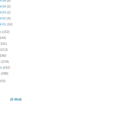
pt 06
(6)
pt 04
(2)
pt 03
(2)
pt 02
(4)
pt 01
(10)
to
(152)
(144)
(181)
o
(213)
(190)
o
(219)
ro
(242)
o
(298)
015)
[
E-Mail
]