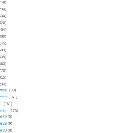
749)
234)
434)
520)
454)
800)
145)
593)
639)
663)
778)
015)
234)
embre
(100)
embre
(161)
re
(161)
iembre
(173)
pt 30
(5)
pt 29
(9)
pt 28
(8)