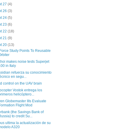
pt 27
(4)
pt 26
(3)
pt 24
(5)
pt 23
(6)
pt 22
(18)
pt 21
(9)
pt 20
(13)
 Force Study Points To Reusable
Orbiter
hoi makes noise tests Superjet
100 in Italy
sidian refuerza su conocimiento
técnico en segu...
d control on the UAV brain
ocopter Vostok entrega los
primeros helicóptero...
en Globemaster IIIs Evaluate
Formation Flight Mod
rbank (the Savings Bank of
Russia) to credit Su...
bus ultima la actualización de su
modelo A320