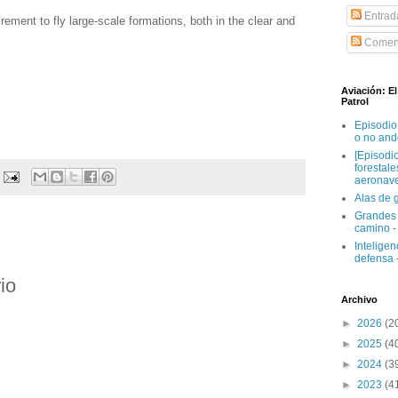
Entrad
ement to fly large-scale formations, both in the clear and
Coment
Aviación: E
Patrol
Episodio
o no and
[Episodi
forestal
aeronav
Alas de 
Grandes 
camino
-
Inteligenc
defensa
io
Archivo
►
2026
(2
►
2025
(4
►
2024
(3
►
2023
(4