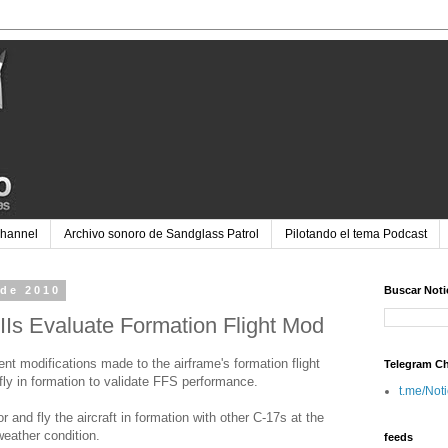
Channel
Archivo sonoro de Sandglass Patrol
Pilotando el tema Podcast
 de 2010
Buscar Noti
Is Evaluate Formation Flight Mod
nt modifications made to the airframe's formation flight
Telegram C
fly in formation to validate FFS performance.
t.me/Not
 and fly the aircraft in formation with other C-17s at the
weather condition.
feeds