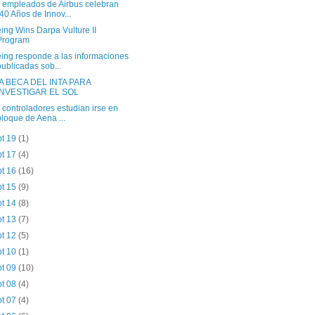
 empleados de Airbus celebran
“40 Años de Innov...
ing Wins Darpa Vulture II
Program
ing responde a las informaciones
publicadas sob...
A BECA DEL INTA PARA
INVESTIGAR EL SOL
 controladores estudian irse en
bloque de Aena ...
pt 19
(1)
pt 17
(4)
pt 16
(16)
pt 15
(9)
pt 14
(8)
pt 13
(7)
pt 12
(5)
pt 10
(1)
pt 09
(10)
pt 08
(4)
pt 07
(4)