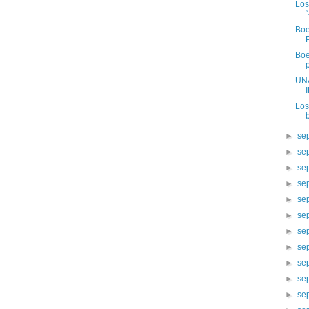
Los
Boe
Boe
UN
Los
►
se
►
se
►
se
►
se
►
se
►
se
►
se
►
se
►
se
►
se
►
se