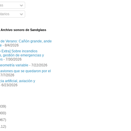
as
arios
l Archivo sonoro de Sandglass
 de Verano: Cañón grande, ande
e
- 8/4/2026
o Extra] Sobre incendios
es, gestión de emergencias y
es
- 7/30/2026
geometría variable
- 7/22/2026
aviones que se quedaron por el
 7/7/2026
ia artificial, aviación y
- 6/23/2026
039)
000)
967)
112)