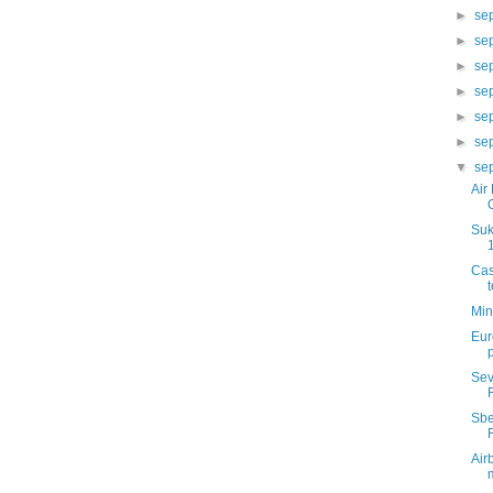
►
se
►
se
►
se
►
se
►
se
►
se
▼
se
Air
Suk
Cas
Min
Eur
Sev
Sbe
Air